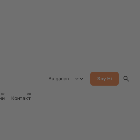
Say Hi
ни
Контакт