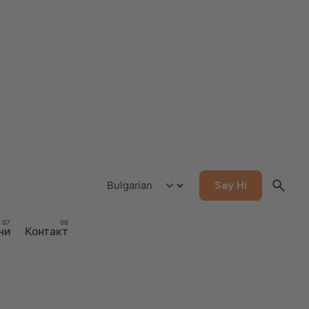
Say Hi
ни
Контакт