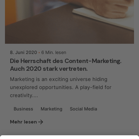
Posted by
ggmwebsiteaccess
8. Juni 2020
6 Min. lesen
Die Herrschaft des Content-Marketing.
Auch 2020 stark vertreten.
Marketing is an exciting universe hiding
unexplored opportunities. A play-field for
creativity....
Business
Marketing
Social Media
Mehr lesen