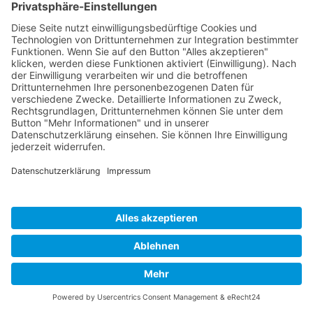
Criterion Labs
USA