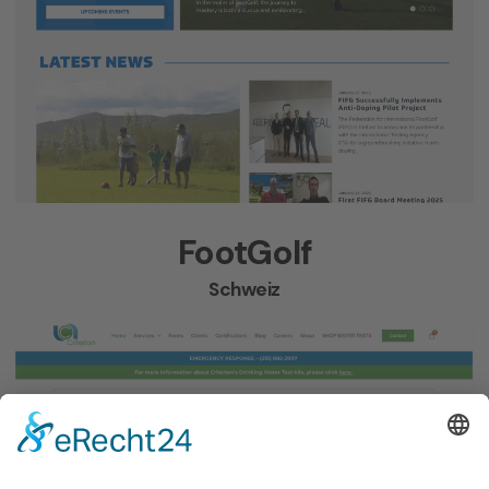
FootGolf
Schweiz