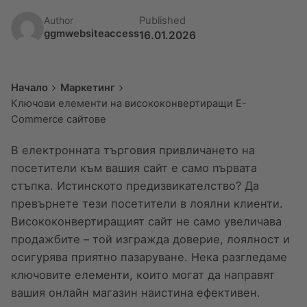
Published
Author
ggmwebsiteaccess
16.01.2026
Начало
Маркетинг
Ключови елементи на висококонвертиращи E-
Commerce сайтове
В електронната търговия привличането на
посетители към вашия сайт е само първата
стъпка. Истинското предизвикателство? Да
превърнете тези посетители в лоялни клиенти.
Висококонвертиращият сайт не само увеличава
продажбите – той изгражда доверие, лоялност и
осигурява приятно пазаруване. Нека разгледаме
ключовите елементи, които могат да направят
вашия онлайн магазин наистина ефективен.