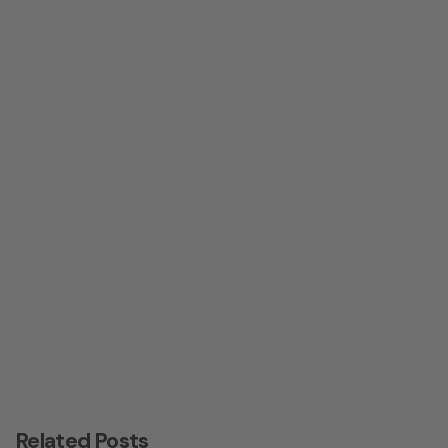
Next Post
Gramercy Global Media auf dem Event-Gipfel
Related Posts