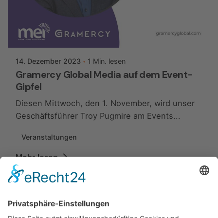
Posted by
ggmwebsiteaccess
14. Dezember 2023
1 Min. lesen
Gramercy Global Media auf dem Event-
Gipfel
Diesen Mittwoch, den 1. November, wird unser
Geschäftsführer Troy Pugmire am Events...
Veranstaltungen
Mehr lesen